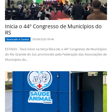
Inicia o 44º Congresso de Municípios do
RS
05/08/2026 09:46
Gramado e Canela
ESTADO - Teve início na terça-feira (4), o 44º Congresso de Municípios
do Rio Grande do Sul, promovido pela Federação das Associações de
Municípios do...