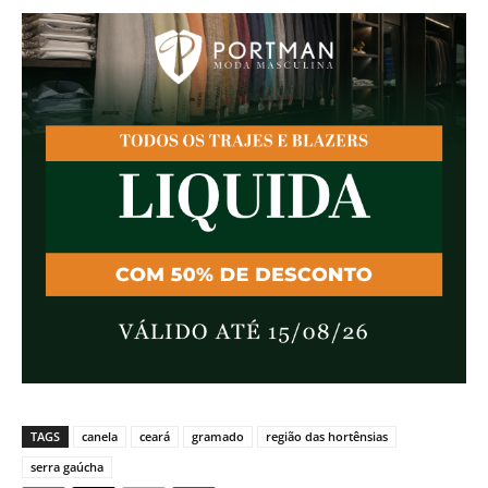
TAGS
canela
ceará
gramado
região das hortênsias
serra gaúcha