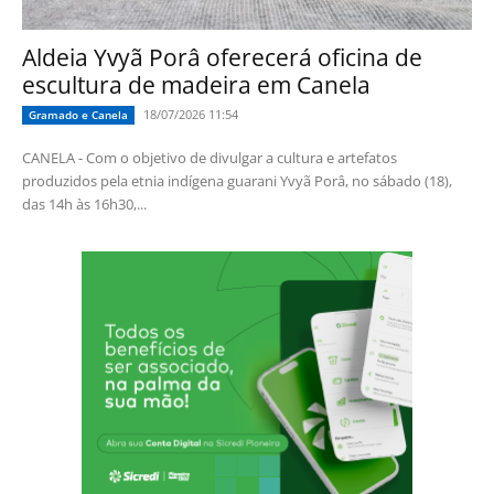
Aldeia Yvyã Porâ oferecerá oficina de
escultura de madeira em Canela
18/07/2026 11:54
Gramado e Canela
CANELA - Com o objetivo de divulgar a cultura e artefatos
produzidos pela etnia indígena guarani Yvyã Porâ, no sábado (18),
das 14h às 16h30,...