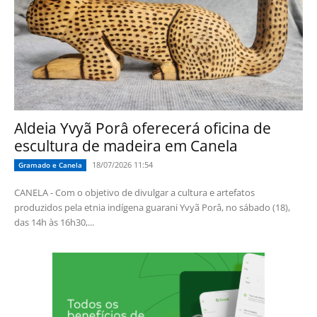
Aldeia Yvyã Porâ oferecerá oficina de
escultura de madeira em Canela
18/07/2026 11:54
Gramado e Canela
CANELA - Com o objetivo de divulgar a cultura e artefatos
produzidos pela etnia indígena guarani Yvyã Porâ, no sábado (18),
das 14h às 16h30,...