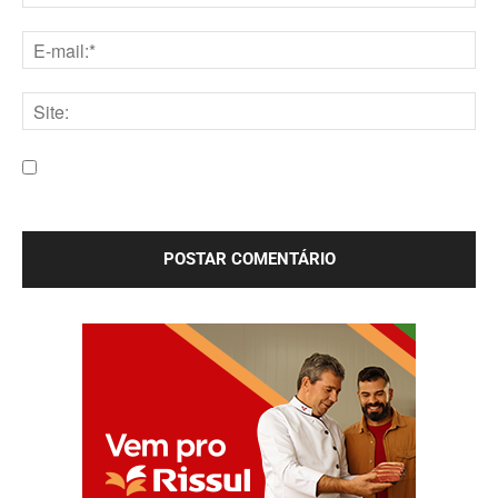
Nome:*
E-
mail:*
Site:
Salve meu nome, e-mail e site neste navegador para a
próxima vez que eu comentar.