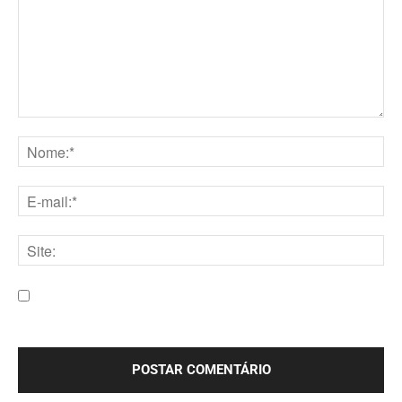
Comentário:
Nome:*
E-
mail:*
Site:
Salve meu nome, e-mail e site neste navegador para a
próxima vez que eu comentar.