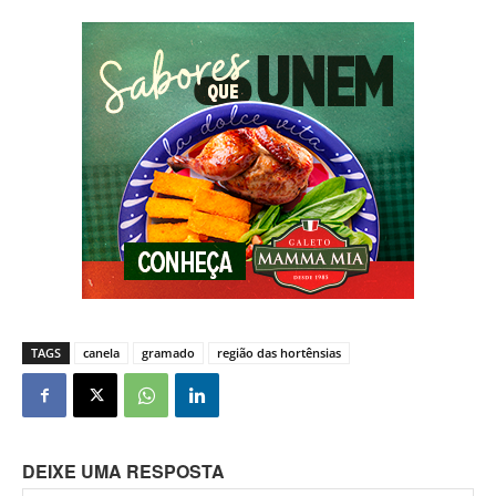
TAGS
canela
gramado
região das hortênsias
DEIXE UMA RESPOSTA