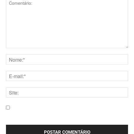
Comentário:
Nome:*
E-
mail:*
Site:
Salve meu nome, e-mail e site neste navegador para a
próxima vez que eu comentar.