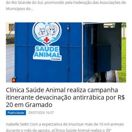
do Rio Grande do Sul, promovido pela Federação das Associações de
Municípios do...
Clínica Saúde Animal realiza campanha
itinerante devacinação antirrábica por R$
20 em Gramado
29/07/2026 16:27
Publicidade
Isabelle Seibt Com a expectativa de imunizar mais de 10 mil animais
durante o mês de agosto, aClínica Saúde Animal realiza o 35º