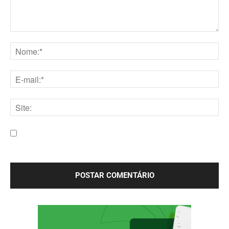
Comentário:
Nome:*
E-
mail:*
Site:
Salve meu nome, e-mail e site neste navegador para a
próxima vez que eu comentar.