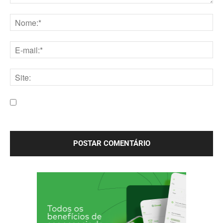
Comentário:
Nome:*
E-
mail:*
Site:
Salve meu nome, e-mail e site neste navegador para a
próxima vez que eu comentar.