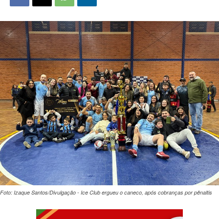
Foto: Izaque Santos/Divulgação - Ice Club ergueu o caneco, após cobranças por pênaltis