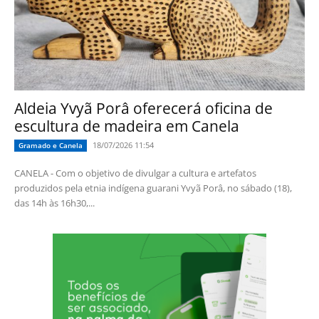
Aldeia Yvyã Porâ oferecerá oficina de
escultura de madeira em Canela
18/07/2026 11:54
Gramado e Canela
CANELA - Com o objetivo de divulgar a cultura e artefatos
produzidos pela etnia indígena guarani Yvyã Porâ, no sábado (18),
das 14h às 16h30,...