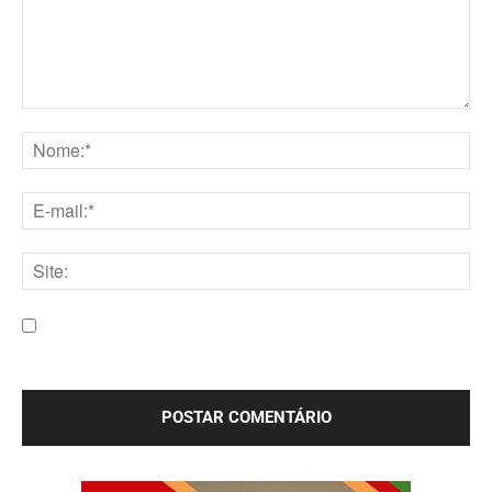
Comentário:
Nome:*
E-
mail:*
Site:
Salve meu nome, e-mail e site neste navegador para a
próxima vez que eu comentar.