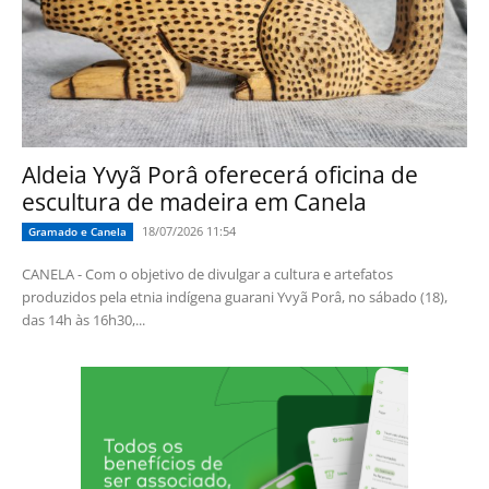
Aldeia Yvyã Porâ oferecerá oficina de
escultura de madeira em Canela
18/07/2026 11:54
Gramado e Canela
CANELA - Com o objetivo de divulgar a cultura e artefatos
produzidos pela etnia indígena guarani Yvyã Porâ, no sábado (18),
das 14h às 16h30,...