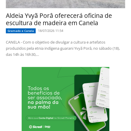
Aldeia Yvyã Porâ oferecerá oficina de
escultura de madeira em Canela
18/07/2026 11:54
Gramado e Canela
CANELA - Com o objetivo de divulgar a cultura e artefatos
produzidos pela etnia indígena guarani Yvyã Porâ, no sábado (18),
das 14h às 16h30,...