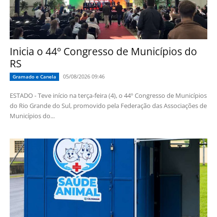
Inicia o 44º Congresso de Municípios do
RS
05/08/2026 09:46
Gramado e Canela
ESTADO - Teve início na terça-feira (4), o 44º Congresso de Municípios
do Rio Grande do Sul, promovido pela Federação das Associações de
Municípios do...