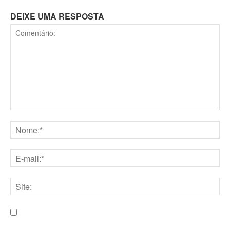
DEIXE UMA RESPOSTA
Comentário:
Nome:*
E-
mail:*
Site:
Salve meu nome, e-mail e site neste navegador para a