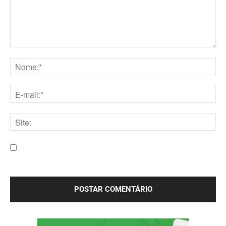
Comentário:
Nome:*
E-
mail:*
Site:
Salve meu nome, e-mail e site neste navegador para a
próxima vez que eu comentar.