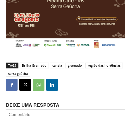
TAGS
Brilha Gramado
canela
gramado
região das hortênsias
serra gaúcha
DEIXE UMA RESPOSTA