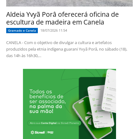
Aldeia Yvyã Porâ oferecerá oficina de
escultura de madeira em Canela
18/07/2026 11:54
Gramado e Canela
CANELA - Com o objetivo de divulgar a cultura e artefatos
produzidos pela etnia indígena guarani Yvyã Porâ, no sábado (18),
das 14h às 16h30,...