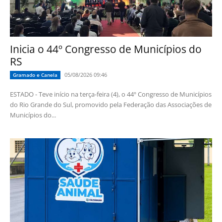
Inicia o 44º Congresso de Municípios do
RS
05/08/2026 09:46
Gramado e Canela
ESTADO - Teve início na terça-feira (4), o 44º Congresso de Municípios
do Rio Grande do Sul, promovido pela Federação das Associações de
Municípios do...