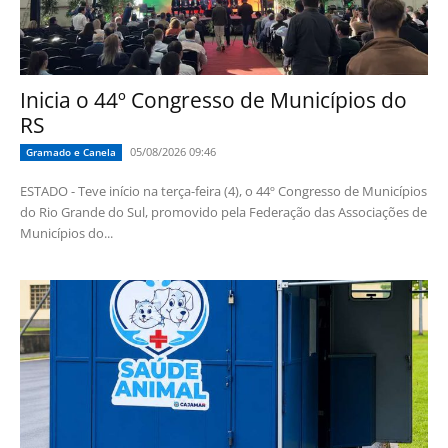
Inicia o 44º Congresso de Municípios do
RS
05/08/2026 09:46
Gramado e Canela
ESTADO - Teve início na terça-feira (4), o 44º Congresso de Municípios
do Rio Grande do Sul, promovido pela Federação das Associações de
Municípios do...