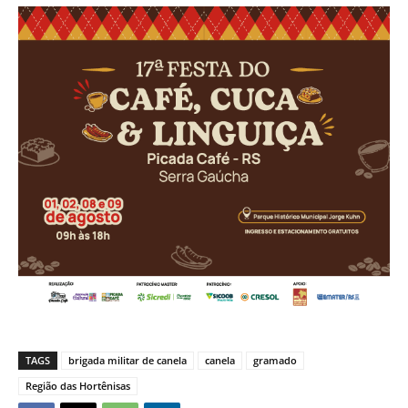
TAGS
brigada militar de canela
canela
gramado
Região das Hortênisas