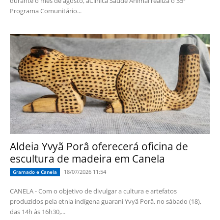
durante o mês de agosto, aClínica Saúde Animal realiza o 35º
Programa Comunitário...
Aldeia Yvyã Porâ oferecerá oficina de
escultura de madeira em Canela
18/07/2026 11:54
Gramado e Canela
CANELA - Com o objetivo de divulgar a cultura e artefatos
produzidos pela etnia indígena guarani Yvyã Porâ, no sábado (18),
das 14h às 16h30,...