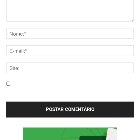
Comentário:
Nome:*
E-
mail:*
Site:
Salve meu nome, e-mail e site neste navegador para a
próxima vez que eu comentar.