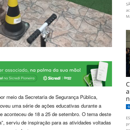
SÃ
ac
Má
C
a
or meio da Secretaria de Segurança Pública,
n
omoveu uma série de ações educativas durante a
G
ue aconteceu de 18 a 25 de setembro. O tema deste
ES
”, serviu de inspiração para as atividades voltadas
pr