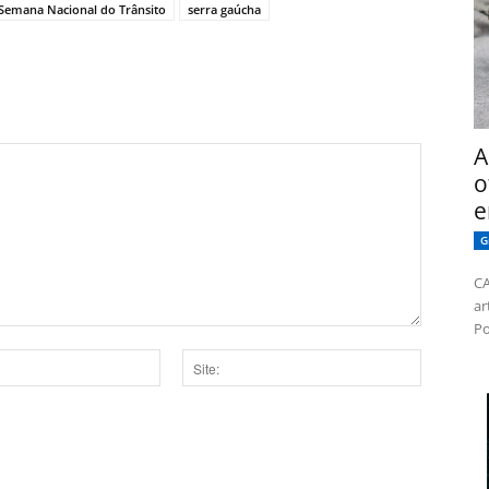
Semana Nacional do Trânsito
serra gaúcha
A
o
e
G
CA
ar
Po
Site:
dor para a próxima vez que eu comentar.