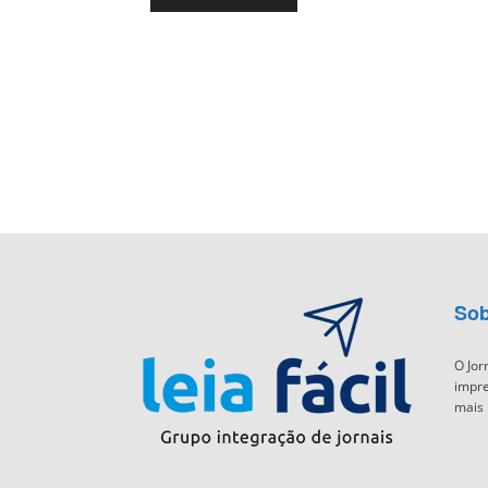
Sob
O Jor
impre
mais 