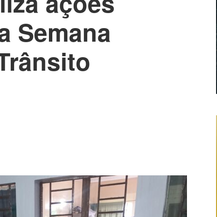
liza ações
na Semana
Trânsito