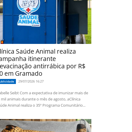
línica Saúde Animal realiza
ampanha itinerante
evacinação antirrábica por R$
0 em Gramado
29/07/2026 16:27
ublicidade
 Seibt Com a expectativa de imunizar mais de
 mil animais durante o mês de agosto, aClínica
úde Animal realiza o 35º Programa Comunitário...