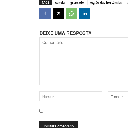
TAGS
canela
gramado
região das hortênsias
DEIXE UMA RESPOSTA
Comentário:
Nome:*
E-
mail:*
Salve meu nome, e-mail e site neste navega