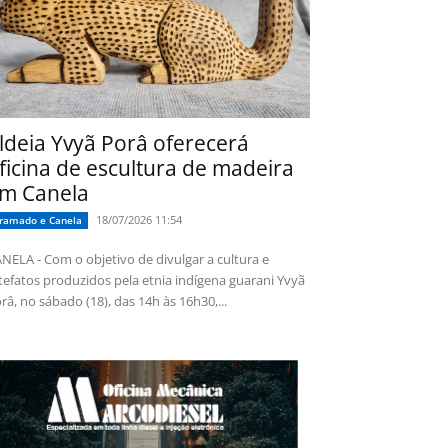
ldeia Yvyã Porâ oferecerá
ficina de escultura de madeira
m Canela
18/07/2026 11:54
ramado e Canela
NELA - Com o objetivo de divulgar a cultura e
tefatos produzidos pela etnia indígena guarani Yvyã
râ, no sábado (18), das 14h às 16h30,...