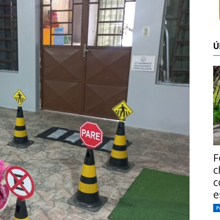
Ú
F
c
c
e
P