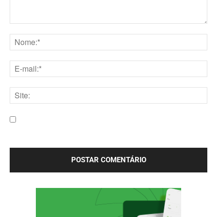
Comentário:
Nome:*
E-
mail:*
Site:
Salve meu nome, e-mail e site neste navegador para a
próxima vez que eu comentar.