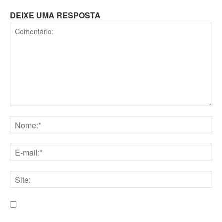
DEIXE UMA RESPOSTA
Comentário:
Nome:*
E-
mail:*
Site:
Salve meu nome, e-mail e site neste navegador para a