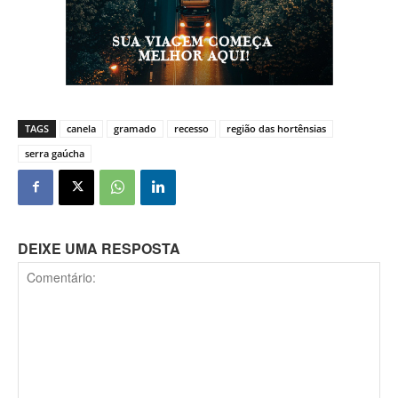
TAGS
canela
gramado
recesso
região das hortênsias
serra gaúcha
DEIXE UMA RESPOSTA