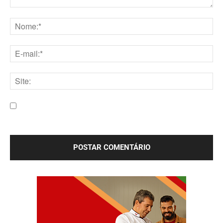
Comentário:
Nome:*
E-
mail:*
Site:
Salve meu nome, e-mail e site neste navegador para a
próxima vez que eu comentar.