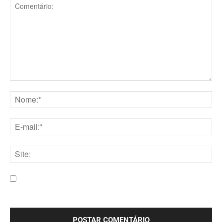
Comentário:
Nome:*
E-
mail:*
Site:
Salve meu nome, e-mail e site neste navegador para a
próxima vez que eu comentar.