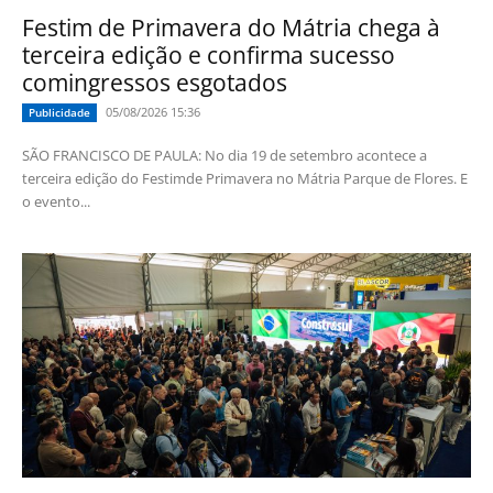
Festim de Primavera do Mátria chega à
terceira edição e confirma sucesso
comingressos esgotados
05/08/2026 15:36
Publicidade
SÃO FRANCISCO DE PAULA: No dia 19 de setembro acontece a
terceira edição do Festimde Primavera no Mátria Parque de Flores. E
o evento...