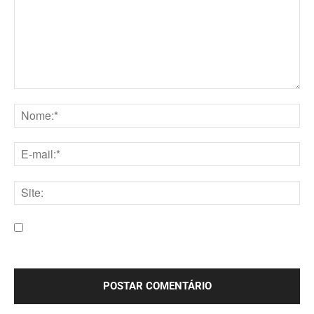
Comentário:
Nome:*
E-
mail:*
Site:
Salve meu nome, e-mail e site neste navegador para a
próxima vez que eu comentar.