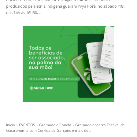
produzidos pela etnia indígena guarani Yvyã Porâ, no sábado (18),
das 14h às 16h30,...