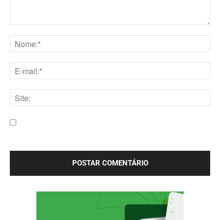
Comentário:
Nome:*
E-
mail:*
Site:
Salve meu nome, e-mail e site neste navegador para a
próxima vez que eu comentar.