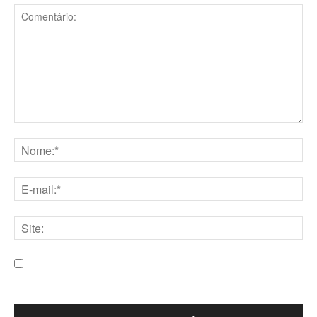
Comentário:
Nome:*
E-
mail:*
Site:
Salve meu nome, e-mail e site neste navegador para a
próxima vez que eu comentar.