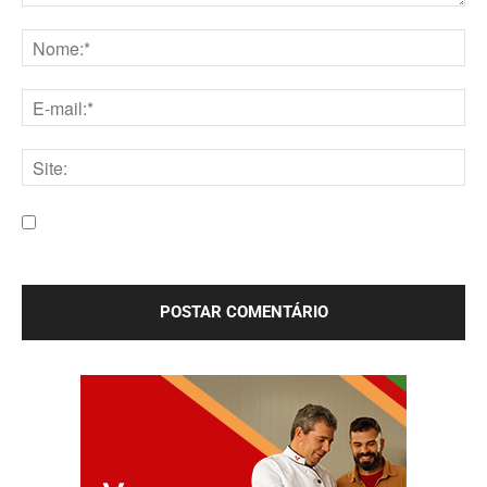
Comentário:
Nome:*
E-
mail:*
Site:
Salve meu nome, e-mail e site neste navegador para a
próxima vez que eu comentar.