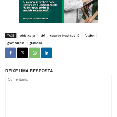
TAGS
athletico-pr
cbf
copa do brasil sub-17
futebol
gramadense
gramado
DEIXE UMA RESPOSTA