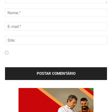
Comentário:
Nome:*
E-
mail:*
Site:
Salve meu nome, e-mail e site neste navegador para a
próxima vez que eu comentar.