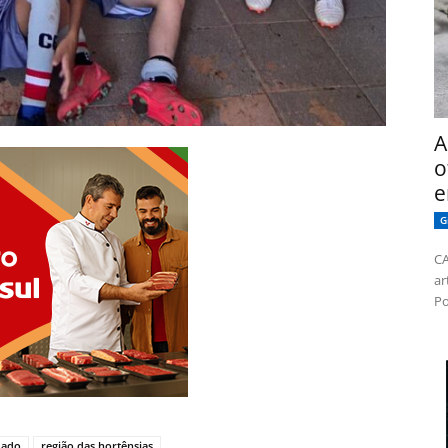
A
o
e
G
CA
ar
Po
mado
região das hortênsias