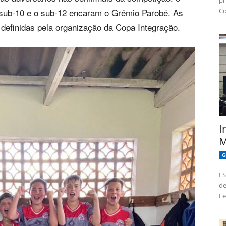
pr
Co
 sub-10 e o sub-12 encaram o Grêmio Parobé. As
 definidas pela organização da Copa Integração.
I
M
G
ES
de
Fe