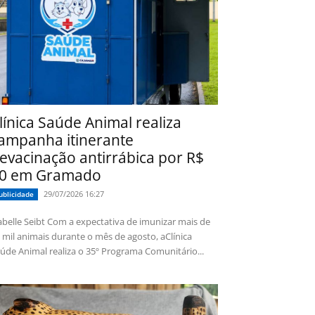
línica Saúde Animal realiza
ampanha itinerante
evacinação antirrábica por R$
0 em Gramado
29/07/2026 16:27
ublicidade
 Seibt Com a expectativa de imunizar mais de
 mil animais durante o mês de agosto, aClínica
úde Animal realiza o 35º Programa Comunitário...