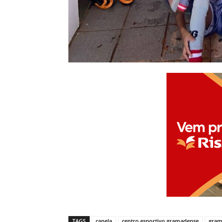
TAGS
canela
centro esportivo gramadense
gra