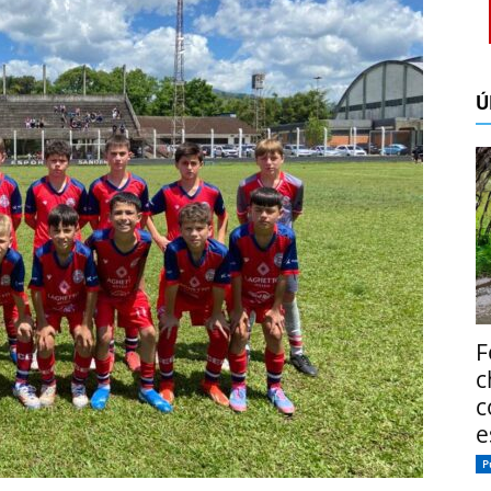
Ú
F
c
c
e
P