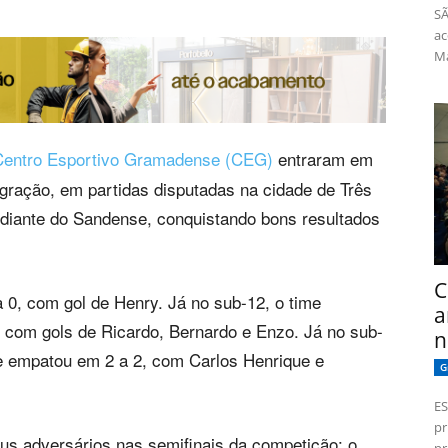
SÃ
ac
Má
Centro Esportivo Gramadense (CEG)
entraram em
gração, em partidas disputadas na cidade de Três
diante do Sandense, conquistando bons resultados
C
0, com gol de Henry. Já no sub-12, o time
a
0, com gols de Ricardo, Bernardo e Enzo. Já no sub-
n
pe empatou em 2 a 2, com Carlos Henrique e
G
ES
pr
s adversários nas semifinais da competição: o