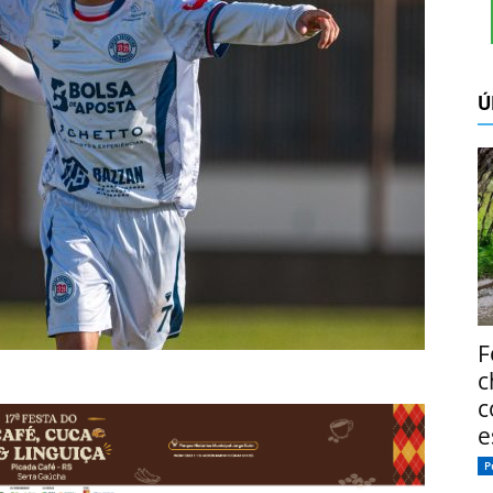
Ú
F
c
c
e
P