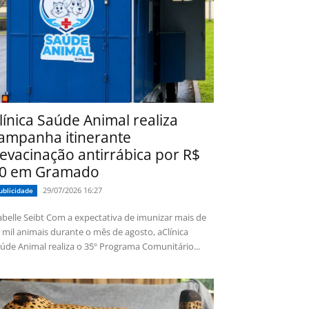
línica Saúde Animal realiza
ampanha itinerante
evacinação antirrábica por R$
0 em Gramado
29/07/2026 16:27
ublicidade
 Seibt Com a expectativa de imunizar mais de
 mil animais durante o mês de agosto, aClínica
úde Animal realiza o 35º Programa Comunitário...