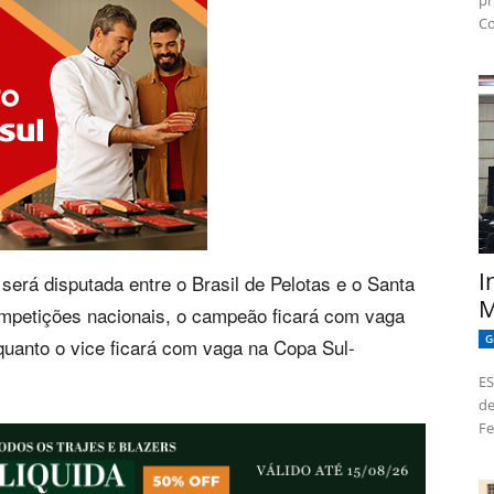
pr
Co
I
 será disputada entre o Brasil de Pelotas e o Santa
M
ompetições nacionais, o campeão ficará com vaga
G
quanto o vice ficará com vaga na Copa Sul-
ES
de
Fe