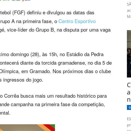
SÃ
ac
bol (FGF) definiu e divulgou as datas das
Má
rupo A na primeira fase, o
Centro Esportivo
gé, vice-líder do Grupo B, na disputa por uma vaga
ximo domingo (28), às 15h, no Estádio da Pedra
ontecerá diante da torcida gramadense, no dia 5 de
 Olímpica, em Gramado. Nos próximos dias o clube
s ingressos do jogo.
C
a
 Corrêa busca mais um resultado histórico para
n
ande campanha na primeira fase da competição,
G
ntal.
ES
pr