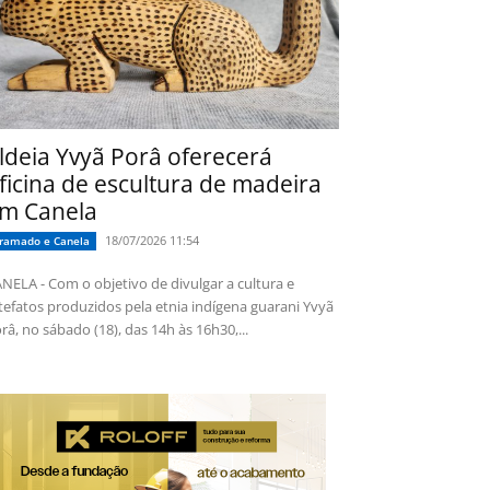
ldeia Yvyã Porâ oferecerá
ficina de escultura de madeira
m Canela
18/07/2026 11:54
ramado e Canela
NELA - Com o objetivo de divulgar a cultura e
tefatos produzidos pela etnia indígena guarani Yvyã
râ, no sábado (18), das 14h às 16h30,...