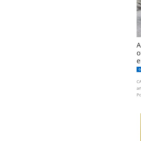
dor para a próxima vez que eu comentar.
A
o
e
G
CA
ar
Po