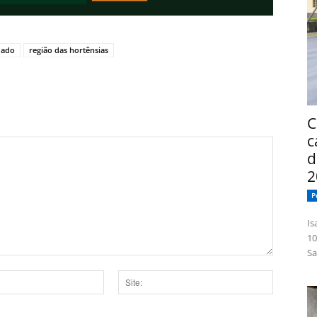
mado
região das hortênsias
C
c
d
2
P
Isabelle
10
Sa
Site: