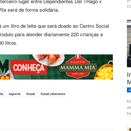
pr
 terceiro lugar entre Dependientes Del TRago x
Co
la será de forma solidária.
 um litro de leite que será doado ao Centro Social
roduto para atender diariamente 220 crianças e
 litros.
I
M
G
la
esporte
futsal
futsal veteranos
ES
de
Fe