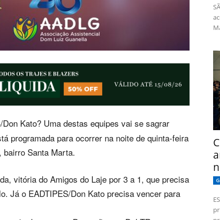
SÃ
ac
Má
Don Kato? Uma destas equipes vai se sagrar
tá programada para ocorrer na noite de quinta-feira
C
, bairro Santa Marta.
a
n
a, vitória do Amigos do Laje por 3 a 1, que precisa
G
ulo. Já o EADTIPES/Don Kato precisa vencer para
ES
pr