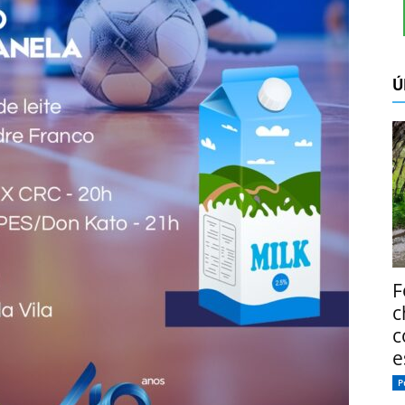
Ú
F
c
c
e
P