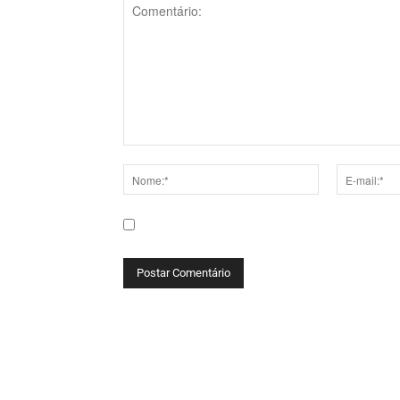
Comentário:
Nome:*
E-
mail:*
Salve meu nome, e-mail e site neste navega