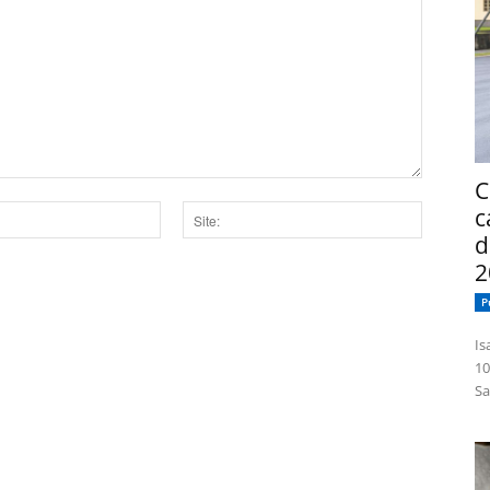
C
c
d
Site:
2
dor para a próxima vez que eu comentar.
P
Isabelle
10
Sa