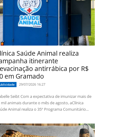
línica Saúde Animal realiza
ampanha itinerante
evacinação antirrábica por R$
0 em Gramado
29/07/2026 16:27
ublicidade
 Seibt Com a expectativa de imunizar mais de
 mil animais durante o mês de agosto, aClínica
úde Animal realiza o 35º Programa Comunitário...