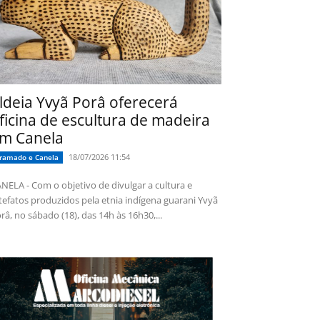
ldeia Yvyã Porâ oferecerá
ficina de escultura de madeira
m Canela
18/07/2026 11:54
ramado e Canela
NELA - Com o objetivo de divulgar a cultura e
tefatos produzidos pela etnia indígena guarani Yvyã
râ, no sábado (18), das 14h às 16h30,...