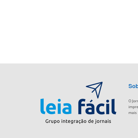
Sob
O Jor
impre
mais 