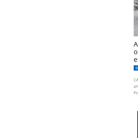
A
o
e
G
CA
ar
Po