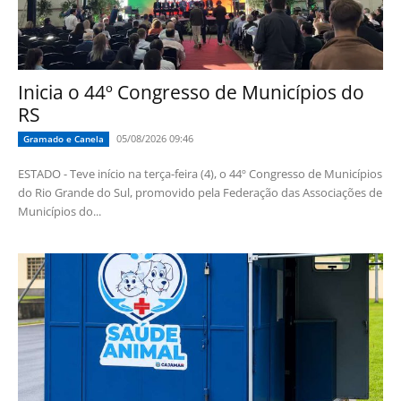
Inicia o 44º Congresso de Municípios do
RS
05/08/2026 09:46
Gramado e Canela
ESTADO - Teve início na terça-feira (4), o 44º Congresso de Municípios
do Rio Grande do Sul, promovido pela Federação das Associações de
Municípios do...