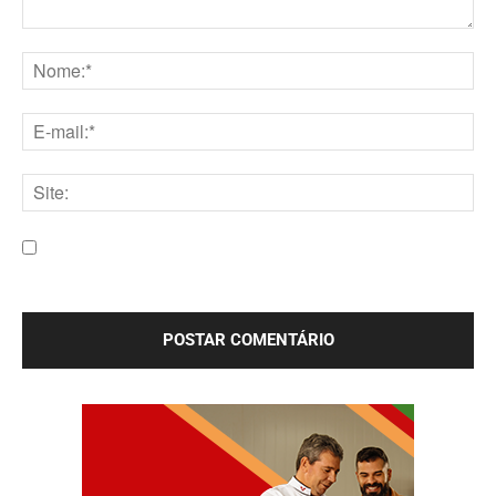
Comentário:
Nome:*
E-
mail:*
Site:
Salve meu nome, e-mail e site neste navegador para a
próxima vez que eu comentar.