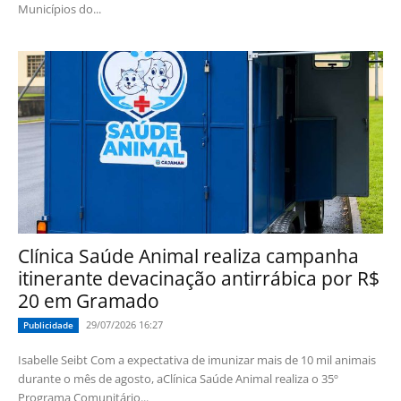
Municípios do...
Clínica Saúde Animal realiza campanha
itinerante devacinação antirrábica por R$
20 em Gramado
29/07/2026 16:27
Publicidade
Isabelle Seibt Com a expectativa de imunizar mais de 10 mil animais
durante o mês de agosto, aClínica Saúde Animal realiza o 35º
Programa Comunitário...