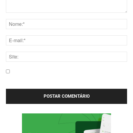
Comentário:
Nome:*
E-
mail:*
Site:
Salve meu nome, e-mail e site neste navegador para a
próxima vez que eu comentar.