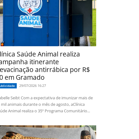
línica Saúde Animal realiza
ampanha itinerante
evacinação antirrábica por R$
0 em Gramado
29/07/2026 16:27
ublicidade
 Seibt Com a expectativa de imunizar mais de
 mil animais durante o mês de agosto, aClínica
úde Animal realiza o 35º Programa Comunitário...