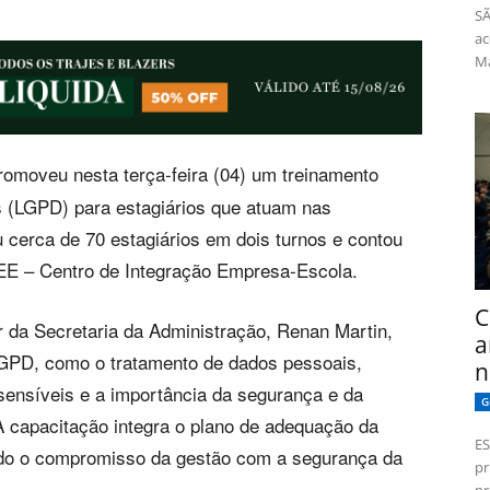
SÃ
ac
Má
omoveu nesta terça-feira (04) um treinamento
s (LGPD) para estagiários que atuam nas
u cerca de 70 estagiários em dois turnos e contou
EE – Centro de Integração Empresa-Escola.
C
r da Secretaria da Administração, Renan Martin,
a
LGPD, como o tratamento de dados pessoais,
n
sensíveis e a importância da segurança e da
G
 A capacitação integra o plano de adequação da
ES
ndo o compromisso da gestão com a segurança da
pr