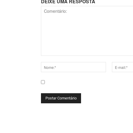
DEIXE UMA RESPOSTA
Comentário:
Nome:*
E-
mail:*
Salve meu nome, e-mail e site neste navega