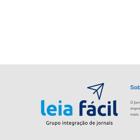
Sob
O Jor
impre
mais 