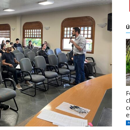
Ú
F
c
c
e
P