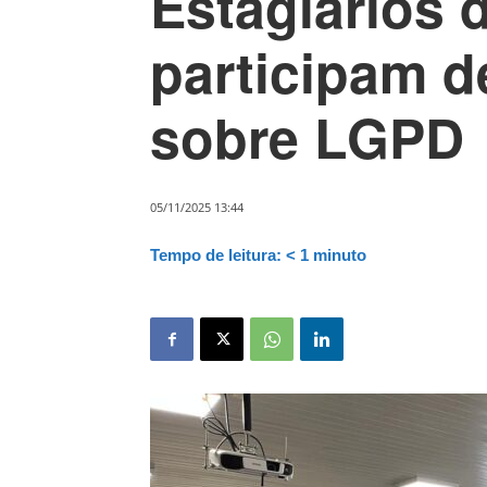
Estagiários d
participam d
sobre LGPD
05/11/2025 13:44
Tempo de leitura:
< 1
minuto