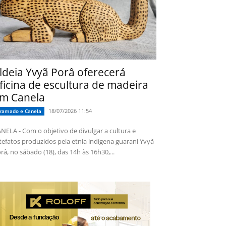
ldeia Yvyã Porâ oferecerá
ficina de escultura de madeira
m Canela
18/07/2026 11:54
ramado e Canela
NELA - Com o objetivo de divulgar a cultura e
tefatos produzidos pela etnia indígena guarani Yvyã
râ, no sábado (18), das 14h às 16h30,...