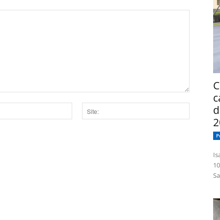
C
c
d
2
Site:
P
dor para a próxima vez que eu comentar.
Isabelle
10
Sa