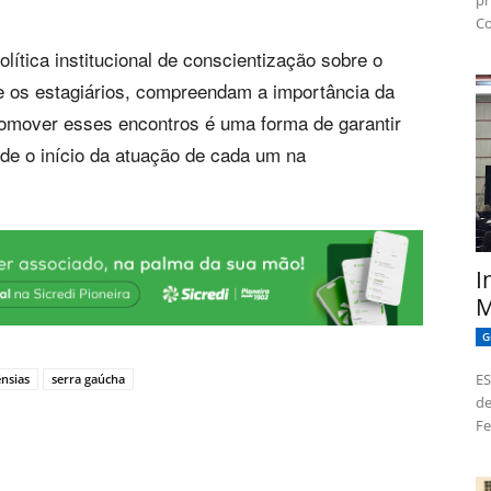
pr
Co
ítica institucional de conscientização sobre o
ve os estagiários, compreendam a importância da
romover esses encontros é uma forma de garantir
de o início da atuação de cada um na
I
M
G
ES
ênsias
serra gaúcha
de
Fe