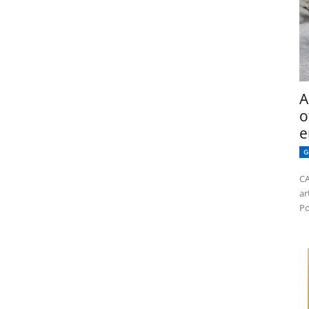
A
o
e
G
CA
ar
Po