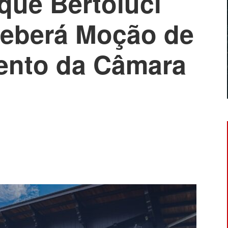
que Bertoluci
ceberá Moção de
nto da Câmara