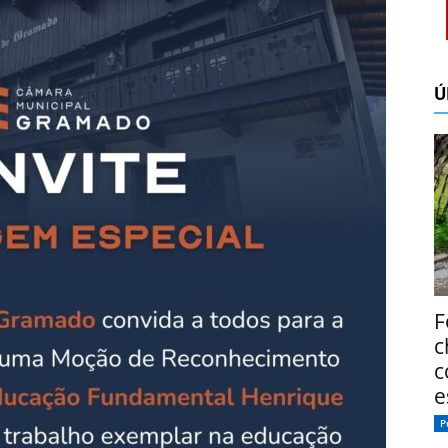
Ú
F
c
c
e
P