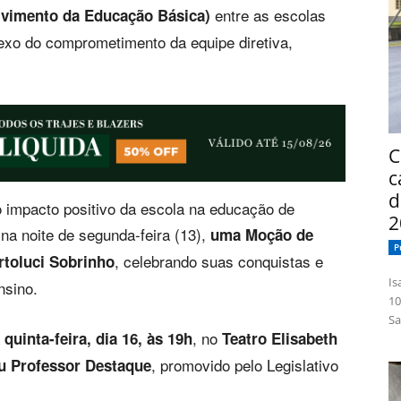
entre as escolas
lvimento da Educação Básica)
exo do comprometimento da equipe diretiva,
C
c
d
o impacto positivo da escola na educação de
2
na noite de segunda-feira (13),
uma Moção de
P
, celebrando suas conquistas e
toluci Sobrinho
Isabelle
nsino.
10
Sa
a
, no
quinta-feira, dia 16, às 19h
Teatro Elisabeth
, promovido pelo Legislativo
u Professor Destaque