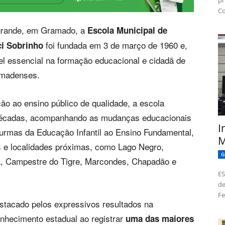
pr
Co
agrande, em Gramado, a
Escola Municipal de
foi fundada em 3 de março de 1960 e,
i Sobrinho
 essencial na formação educacional e cidadã de
amadenses.
ão ao ensino público de qualidade, a escola
 décadas, acompanhando as mudanças educacionais
I
turmas da Educação Infantil ao Ensino Fundamental,
M
s e localidades próximas, como Lago Negro,
G
pera, Campestre do Tigre, Marcondes, Chapadão e
ES
de
Fe
estacado pelos expressivos resultados na
nhecimento estadual ao registrar
uma das maiores