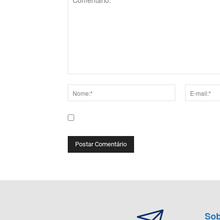
Comentário:
Nome:*
E-
mail:*
Salve meu nome, e-mail e site neste navega
Sob