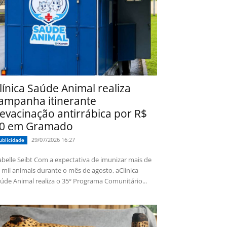
línica Saúde Animal realiza
ampanha itinerante
evacinação antirrábica por R$
0 em Gramado
29/07/2026 16:27
ublicidade
 Seibt Com a expectativa de imunizar mais de
 mil animais durante o mês de agosto, aClínica
úde Animal realiza o 35º Programa Comunitário...