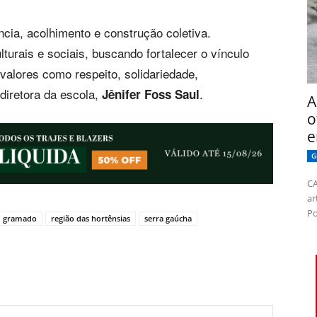
cia, acolhimento e construção coletiva.
urais e sociais, buscando fortalecer o vínculo
valores como respeito, solidariedade,
 diretora da escola,
.
Jênifer Foss Saul
A
o
e
G
CA
ar
Po
gramado
região das hortênsias
serra gaúcha