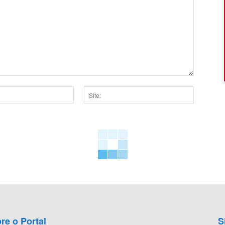
Site:
dor para a próxima vez que eu comentar.
re o Portal
S