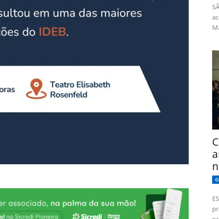
SÃ
ac
Má
C
a
n
G
ES
pr