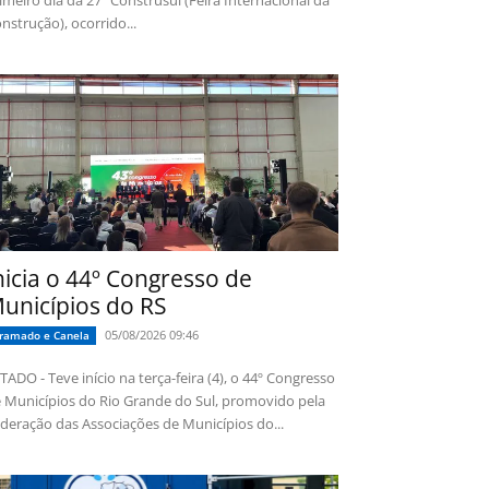
imeiro dia da 27ª Construsul (Feira Internacional da
nstrução), ocorrido...
nicia o 44º Congresso de
unicípios do RS
05/08/2026 09:46
ramado e Canela
TADO - Teve início na terça-feira (4), o 44º Congresso
 Municípios do Rio Grande do Sul, promovido pela
deração das Associações de Municípios do...