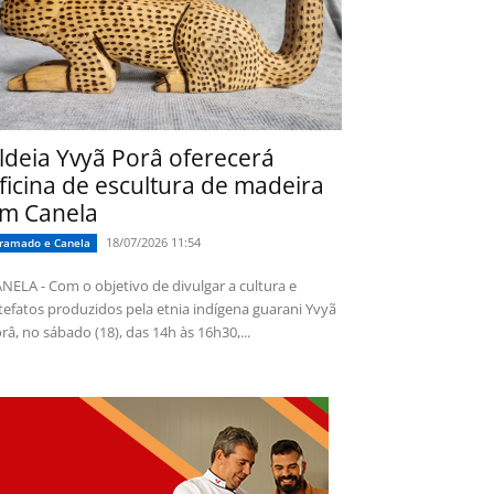
ldeia Yvyã Porâ oferecerá
ficina de escultura de madeira
m Canela
18/07/2026 11:54
ramado e Canela
NELA - Com o objetivo de divulgar a cultura e
tefatos produzidos pela etnia indígena guarani Yvyã
râ, no sábado (18), das 14h às 16h30,...