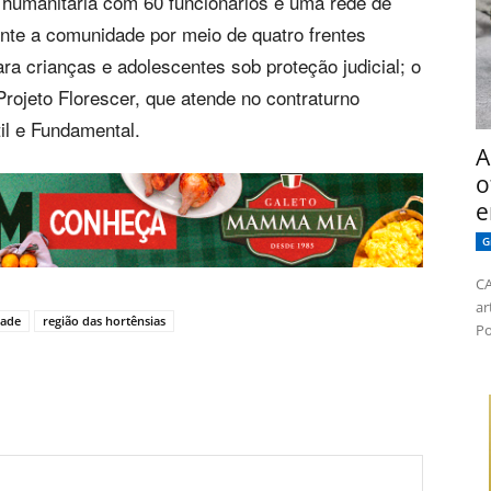
humanitária com 60 funcionários e uma rede de
ente a comunidade por meio de quatro frentes
ara crianças e adolescentes sob proteção judicial; o
rojeto Florescer, que atende no contraturno
il e Fundamental.
A
o
e
G
CA
ar
dade
região das hortênsias
Po