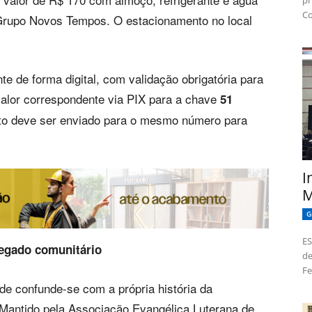
pr
Co
 Grupo Novos Tempos. O estacionamento no local
e de forma digital, com validação obrigatória para
valor correspondente via PIX para a chave
51
o deve ser enviado para o mesmo número para
I
M
G
ES
legado comunitário
de
Fe
dade confunde-se com a própria história da
 Mantido pela Associação Evangélica Luterana de