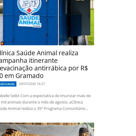
línica Saúde Animal realiza
ampanha itinerante
evacinação antirrábica por R$
0 em Gramado
29/07/2026 16:27
ublicidade
 Seibt Com a expectativa de imunizar mais de
 mil animais durante o mês de agosto, aClínica
úde Animal realiza o 35º Programa Comunitário...