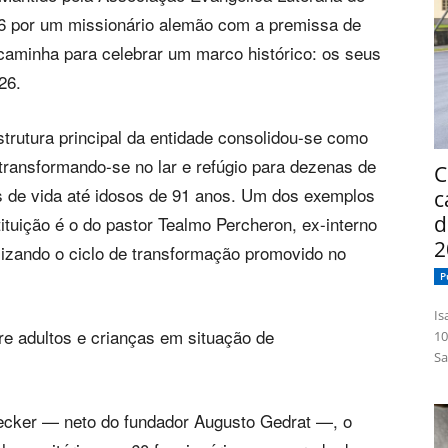
46 por um missionário alemão com a premissa de
 caminha para celebrar um marco histórico: os seus
26.
rutura principal da entidade consolidou-se como
 transformando-se no lar e refúgio para dezenas de
C
de vida até idosos de 91 anos. Um dos exemplos
c
d
ituição é o do pastor Tealmo Percheron, ex-interno
2
olizando o ciclo de transformação promovido no
P
Isabelle
e adultos e crianças em situação de
10
Sa
ecker — neto do fundador Augusto Gedrat —, o