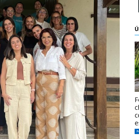
Ú
F
c
c
e
P