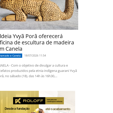
ldeia Yvyã Porâ oferecerá
ficina de escultura de madeira
m Canela
18/07/2026 11:54
ramado e Canela
NELA - Com o objetivo de divulgar a cultura e
tefatos produzidos pela etnia indígena guarani Yvyã
râ, no sábado (18), das 14h às 16h30,...