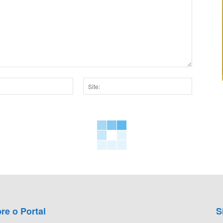
Site:
dor para a próxima vez que eu comentar.
re o Portal
S