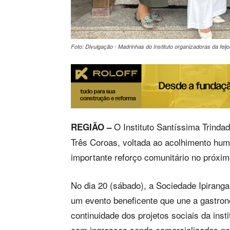
Foto: Divulgação - Madrinhas do Instituto organizadoras da feij
O Instituto Santíssima Trindad
REGIÃO –
Três Coroas, voltada ao acolhimento hum
importante reforço comunitário no próxi
No dia 20 (sábado), a Sociedade Ipiranga
um evento beneficente que une a gastrono
continuidade dos projetos sociais da inst
com ingressos sendo comercializados no 