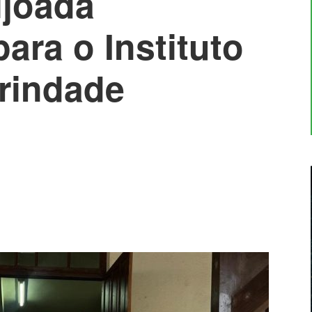
ijoada
ara o Instituto
rindade