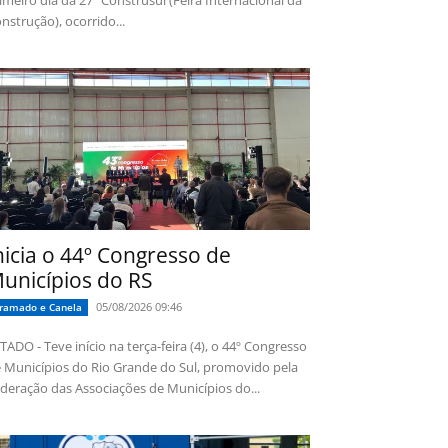
imeiro dia da 27ª Construsul (Feira Internacional da
nstrução), ocorrido...
nicia o 44º Congresso de
unicípios do RS
05/08/2026 09:46
ramado e Canela
TADO - Teve início na terça-feira (4), o 44º Congresso
 Municípios do Rio Grande do Sul, promovido pela
deração das Associações de Municípios do...