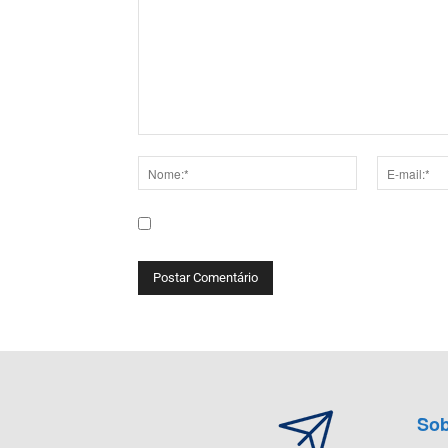
Comentário:
Nome:*
E-
mail:*
Salve meu nome, e-mail e site neste navega
Sob