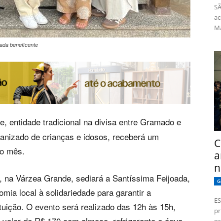
SÃ
ac
Má
oada beneficente
e, entidade tradicional na divisa entre Gramado e
anizado de crianças e idosos, receberá um
C
mo mês.
a
n
, na Várzea Grande, sediará a Santíssima Feijoada,
G
mia local à solidariedade para garantir a
ES
ituição. O evento será realizado das 12h às 15h,
pr
valor de R$ 170 com almoço, refrigerante e água