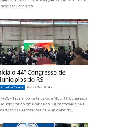
imeiro dia da 27ª Construsul (Feira Internacional da
nstrução), ocorrido...
nicia o 44º Congresso de
unicípios do RS
05/08/2026 09:46
ramado e Canela
TADO - Teve início na terça-feira (4), o 44º Congresso
 Municípios do Rio Grande do Sul, promovido pela
deração das Associações de Municípios do...