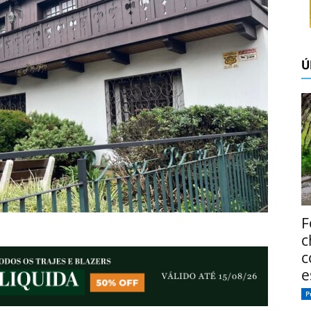
Ú
F
c
c
e
P