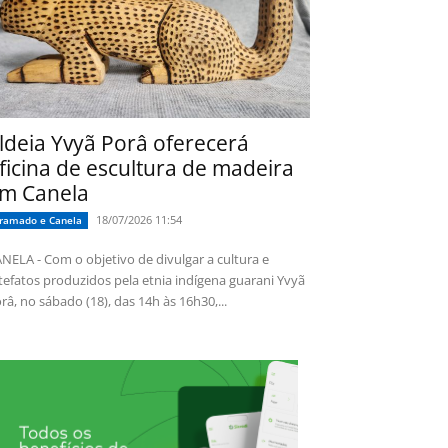
ldeia Yvyã Porâ oferecerá
ficina de escultura de madeira
m Canela
18/07/2026 11:54
ramado e Canela
NELA - Com o objetivo de divulgar a cultura e
tefatos produzidos pela etnia indígena guarani Yvyã
râ, no sábado (18), das 14h às 16h30,...