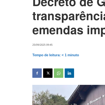
Decreto de 
transparênci
emendas imp
25/09/2025 09:45
Tempo de leitura:
< 1
minuto