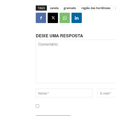
TAGS
canela
gramado
região das hortênsias
DEIXE UMA RESPOSTA
Comentário:
Nome:*
E-
mail:*
Salve meu nome, e-mail e site neste navega