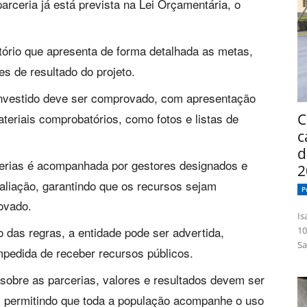
rceria já está prevista na Lei Orçamentária, o
ório que apresenta de forma detalhada as metas,
s de resultado do projeto.
nvestido deve ser comprovado, com apresentação
ateriais comprobatórios, como fotos e listas de
C
c
d
erias é acompanhada por gestores designados e
2
liação, garantindo que os recursos sejam
P
ovado.
Isabelle
as regras, a entidade pode ser advertida,
10
Sa
mpedida de receber recursos públicos.
sobre as parcerias, valores e resultados devem ser
ra, permitindo que toda a população acompanhe o uso