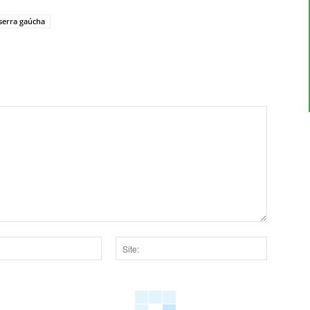
serra gaúcha
Site:
dor para a próxima vez que eu comentar.