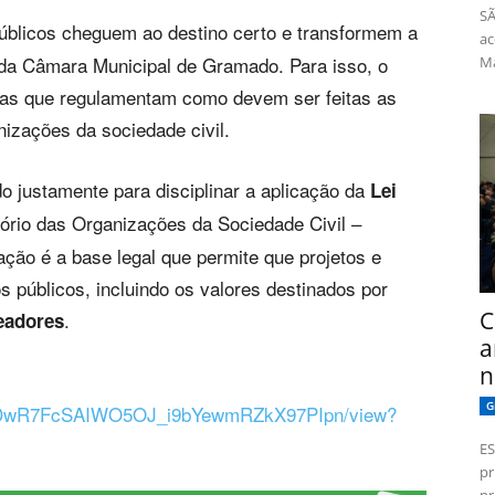
SÃ
úblicos cheguem ao destino certo e transformem a
ac
 da Câmara Municipal de Gramado. Para isso, o
Má
ras que regulamentam como devem ser feitas as
nizações da sociedade civil.
do justamente para disciplinar a aplicação da
Lei
ório das Organizações da Sociedade Civil –
o é a base legal que permite que projetos e
 públicos, incluindo os valores destinados por
C
.
eadores
a
n
G
e/d/1DwR7FcSAIWO5OJ_i9bYewmRZkX97PIpn/view?
ES
pr