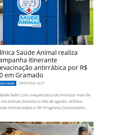
línica Saúde Animal realiza
ampanha itinerante
evacinação antirrábica por R$
0 em Gramado
29/07/2026 16:27
ublicidade
 Seibt Com a expectativa de imunizar mais de
 mil animais durante o mês de agosto, aClínica
úde Animal realiza o 35º Programa Comunitário...