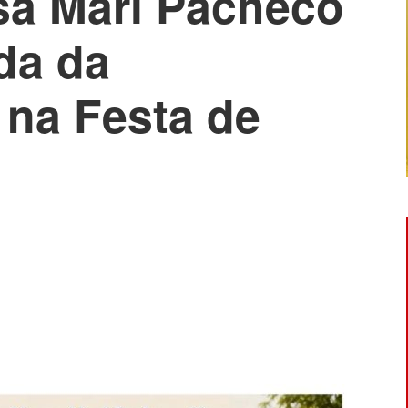
a Mari Pacheco
nda da
 na Festa de