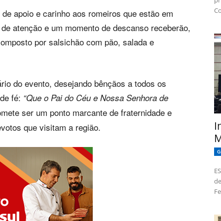
pr
Co
o de apoio e carinho aos romeiros que estão em
m de atenção e um momento de descanso receberão,
 composto por salsichão com pão, salada e
ário do evento, desejando bênçãos a todos os
de fé:
“Que o Pai do Céu e Nossa Senhora de
mete ser um ponto marcante de fraternidade e
I
votos que visitam a região.
M
G
ES
de
Fe