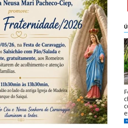
Ú
F
c
c
e
P