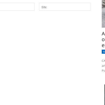
Site:
dor para a próxima vez que eu comentar.
A
o
e
G
CA
ar
Po