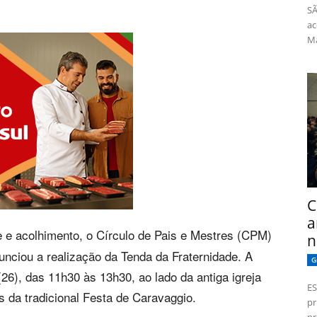
SÃ
ac
Má
C
a
 e acolhimento, o Círculo de Pais e Mestres (CPM)
n
nciou a realização da Tenda da Fraternidade. A
G
(26), das 11h30 às 13h30, ao lado da antiga igreja
ES
 da tradicional Festa de Caravaggio.
pr