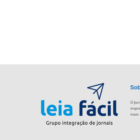
Sob
O Jor
impre
mais 