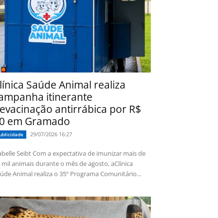
línica Saúde Animal realiza
ampanha itinerante
evacinação antirrábica por R$
0 em Gramado
29/07/2026 16:27
ublicidade
 Seibt Com a expectativa de imunizar mais de
 mil animais durante o mês de agosto, aClínica
úde Animal realiza o 35º Programa Comunitário...