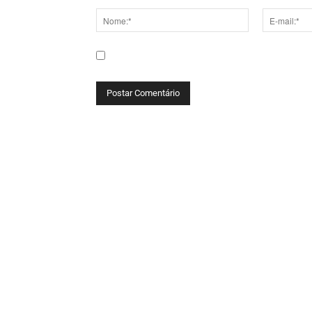
Comentário:
Nome:*
E-
mail:*
Salve meu nome, e-mail e site neste navega