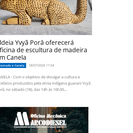
ldeia Yvyã Porâ oferecerá
ficina de escultura de madeira
m Canela
18/07/2026 11:54
ramado e Canela
NELA - Com o objetivo de divulgar a cultura e
tefatos produzidos pela etnia indígena guarani Yvyã
râ, no sábado (18), das 14h às 16h30,...