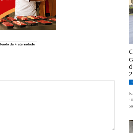
Tenda da Fraternidade
C
c
d
2
P
Isabelle
10
Sa