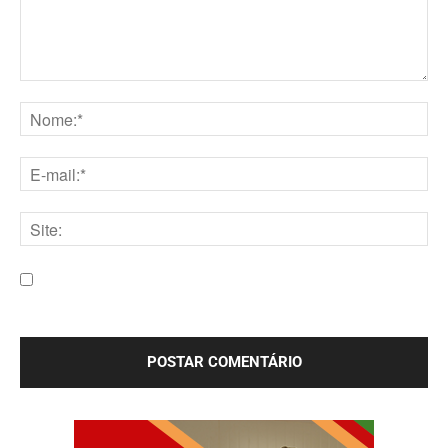
Comentário:
Nome:*
E-
mail:*
Site:
Salve meu nome, e-mail e site neste navegador para a
próxima vez que eu comentar.