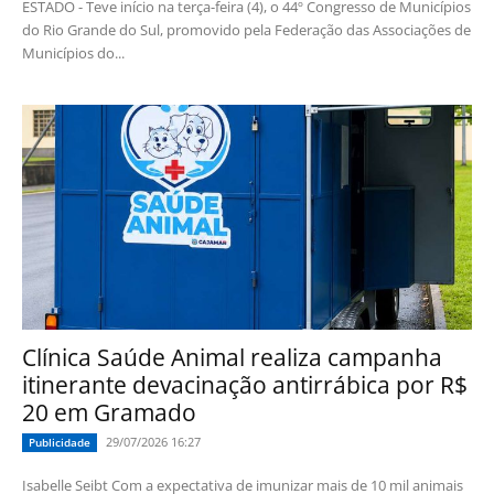
ESTADO - Teve início na terça-feira (4), o 44º Congresso de Municípios
do Rio Grande do Sul, promovido pela Federação das Associações de
Municípios do...
Clínica Saúde Animal realiza campanha
itinerante devacinação antirrábica por R$
20 em Gramado
29/07/2026 16:27
Publicidade
Isabelle Seibt Com a expectativa de imunizar mais de 10 mil animais