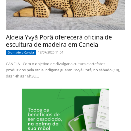
Aldeia Yvyã Porâ oferecerá oficina de
escultura de madeira em Canela
18/07/2026 11:54
Gramado e Canela
CANELA - Com o objetivo de divulgar a cultura e artefatos
produzidos pela etnia indígena guarani Yvyã Porâ, no sábado (18),
das 14h às 16h30,...