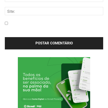
E-
mail:*
Site:
Salve meu nome, e-mail e site neste navegador para a
próxima vez que eu comentar.