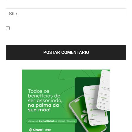
E-
mail:*
Site:
Salve meu nome, e-mail e site neste navegador para a
próxima vez que eu comentar.