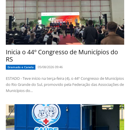
Inicia o 44º Congresso de Municípios do
RS
05/08/2026 09:46
Gramado e Canela
ESTADO - Teve início na terça-feira (4), o 44º Congresso de Municípios
do Rio Grande do Sul, promovido pela Federação das Associações de
Municípios do...