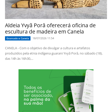
Aldeia Yvyã Porâ oferecerá oficina de
escultura de madeira em Canela
18/07/2026 11:54
Gramado e Canela
CANELA - Com o objetivo de divulgar a cultura e artefatos
produzidos pela etnia indígena guarani Yvyã Porâ, no sábado (18),
das 14h às 16h30,...