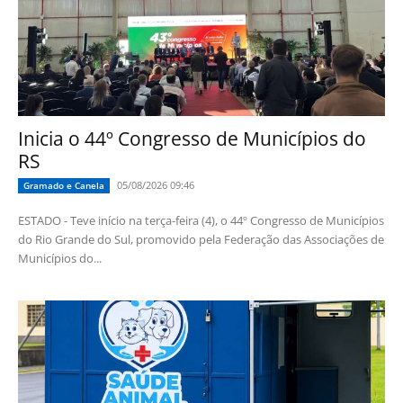
Inicia o 44º Congresso de Municípios do
RS
05/08/2026 09:46
Gramado e Canela
ESTADO - Teve início na terça-feira (4), o 44º Congresso de Municípios
do Rio Grande do Sul, promovido pela Federação das Associações de
Municípios do...