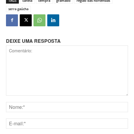
TAGS
canela
cempra
gramado
região das hortênsias
serra gaúcha
DEIXE UMA RESPOSTA
Comentário:
Nome:*
E-