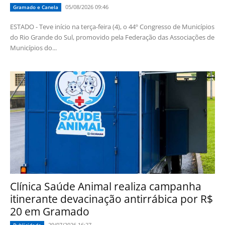
05/08/2026 09:46
Gramado e Canela
ESTADO - Teve início na terça-feira (4), o 44º Congresso de Municípios
do Rio Grande do Sul, promovido pela Federação das Associações de
Municípios do...
Clínica Saúde Animal realiza campanha
itinerante devacinação antirrábica por R$
20 em Gramado
29/07/2026 16:27
Publicidade