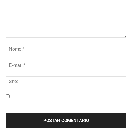
Comentário:
Nome:*
E-
mail:*
Site:
Salve meu nome, e-mail e site neste navegador para a
próxima vez que eu comentar.