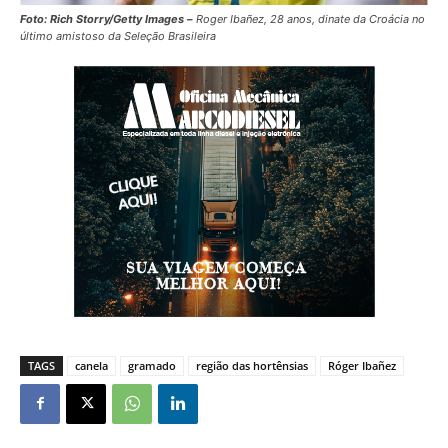
Foto: Rich Storry/Getty Images –
Roger Ibañez, 28 anos, dinate da Croácia no
último amistoso da Seleção Brasileira
TAGS
canela
gramado
região das hortênsias
Róger Ibañez