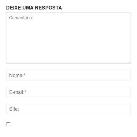
DEIXE UMA RESPOSTA
Comentário:
Nome:*
E-
mail:*
Site:
Salve meu nome, e-mail e site neste navegador para a
próxima vez que eu comentar.