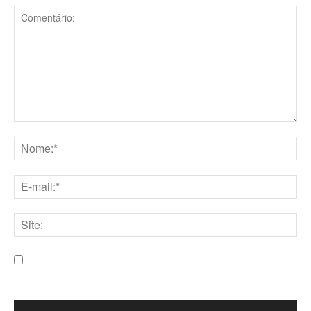
Comentário:
Nome:*
E-
mail:*
Site:
Salve meu nome, e-mail e site neste navegador para a
próxima vez que eu comentar.