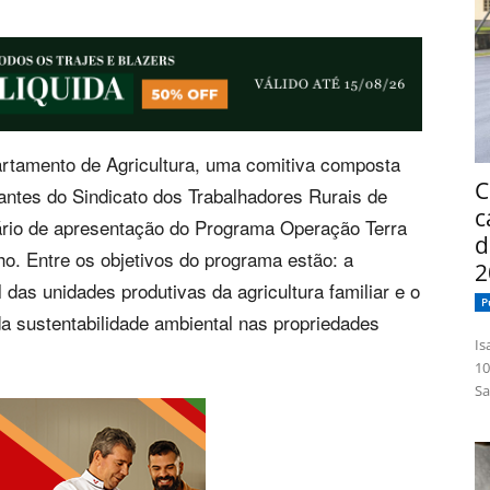
artamento de Agricultura, uma comitiva composta
C
tantes do Sindicato dos Trabalhadores Rurais de
c
ário de apresentação do Programa Operação Terra
d
o. Entre os objetivos do programa estão: a
2
 das unidades produtivas da agricultura familiar e o
P
 da sustentabilidade ambiental nas propriedades
Isabelle
10
Sa