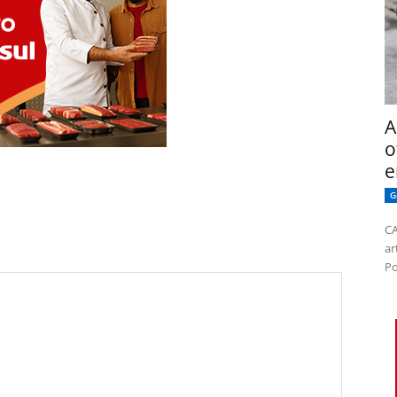
A
o
e
G
CA
ar
Po