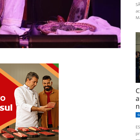
SÃ
ac
Má
C
a
n
G
ES
pr