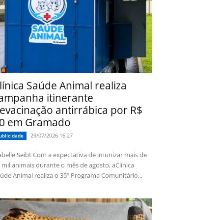
línica Saúde Animal realiza
ampanha itinerante
evacinação antirrábica por R$
0 em Gramado
29/07/2026 16:27
ublicidade
 Seibt Com a expectativa de imunizar mais de
 mil animais durante o mês de agosto, aClínica
úde Animal realiza o 35º Programa Comunitário...