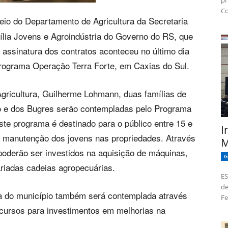
pr
Co
eio do Departamento de Agricultura da Secretaria
lia Jovens e Agroindústria do Governo do RS, que
A assinatura dos contratos aconteceu no último dia
Programa Operação Terra Forte, em Caxias do Sul.
gricultura, Guilherme Lohmann, duas famílias de
ão e dos Bugres serão contempladas pelo Programa
te programa é destinado para o público entre 15 e
I
a manutenção dos jovens nas propriedades. Através
M
poderão ser investidos na aquisição de máquinas,
G
riadas cadeias agropecuárias.
ES
de
ia do município também será contemplada através
Fe
cursos para investimentos em melhorias na