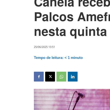
Canela receb
Palcos Amef
nesta quinta
25/06/2025 13:51
Tempo de leitura:
< 1
minuto