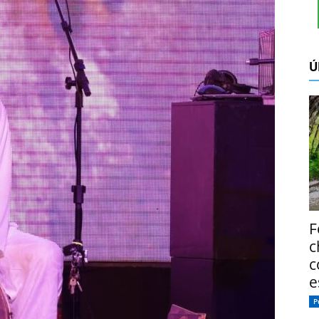
Ú
F
c
c
e
P