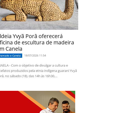
ldeia Yvyã Porâ oferecerá
ficina de escultura de madeira
m Canela
18/07/2026 11:54
ramado e Canela
NELA - Com o objetivo de divulgar a cultura e
tefatos produzidos pela etnia indígena guarani Yvyã
râ, no sábado (18), das 14h às 16h30,...