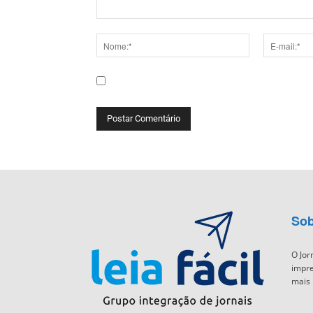
Comentário:
Nome:*
E-
mail:*
Salve meu nome, e-mail e site neste navega
Sob
O Jor
impre
mais 