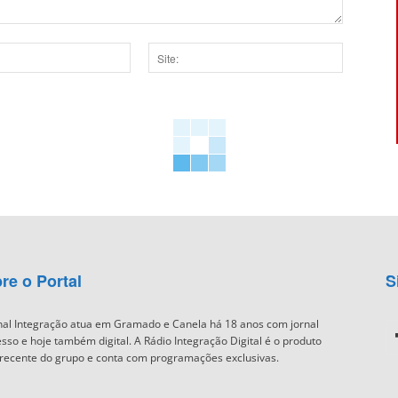
Site:
dor para a próxima vez que eu comentar.
re o Portal
S
nal Integração atua em Gramado e Canela há 18 anos com jornal
sso e hoje também digital. A Rádio Integração Digital é o produto
recente do grupo e conta com programações exclusivas.