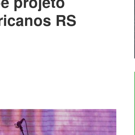
e projeto
ricanos RS