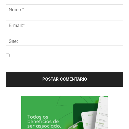
Comentário:
Nome:*
E-
mail:*
Site:
Salve meu nome, e-mail e site neste navegador para a
próxima vez que eu comentar.