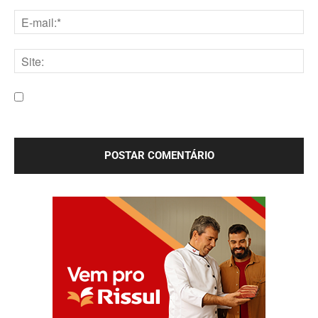
Nome:*
E-
mail:*
Site:
Salve meu nome, e-mail e site neste navegador para a
próxima vez que eu comentar.