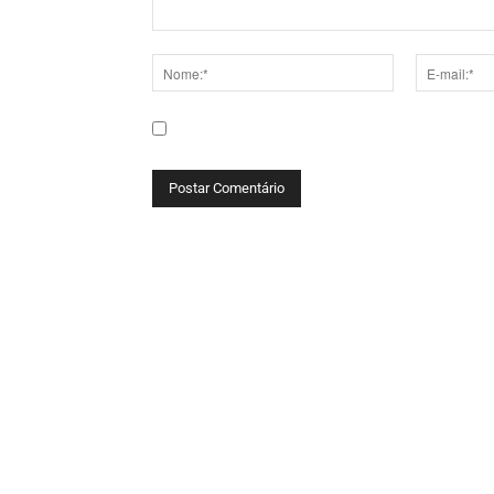
Comentário:
Nome:*
E-
mail:*
Salve meu nome, e-mail e site neste navega