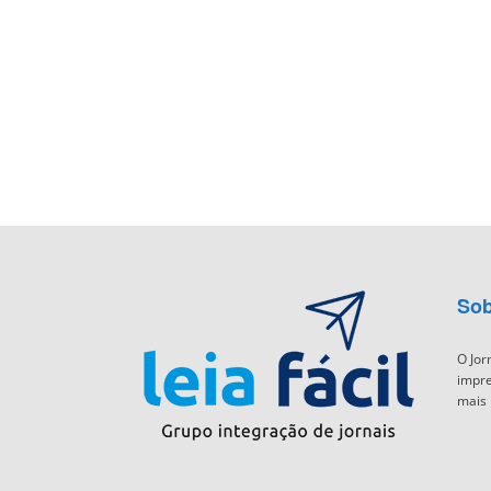
Sob
O Jor
impre
mais 