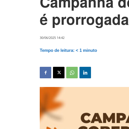
Campanha do
é prorrogada
30/06/2025 14:42
Tempo de leitura:
< 1
minuto