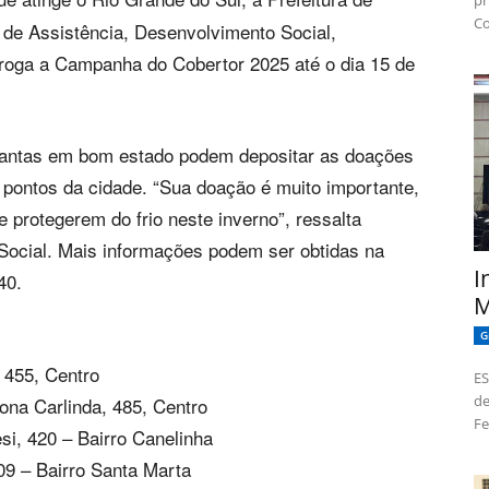
pr
Co
 de Assistência, Desenvolvimento Social,
oga a Campanha do Cobertor 2025 até o dia 15 de
mantas em bom estado podem depositar as doações
 pontos da cidade. “Sua doação é muito importante,
e protegerem do frio neste inverno”, ressalta
 Social. Mais informações podem ser obtidas na
I
40.
M
G
 455, Centro
ES
de
na Carlinda, 485, Centro
Fe
i, 420 – Bairro Canelinha
09 – Bairro Santa Marta