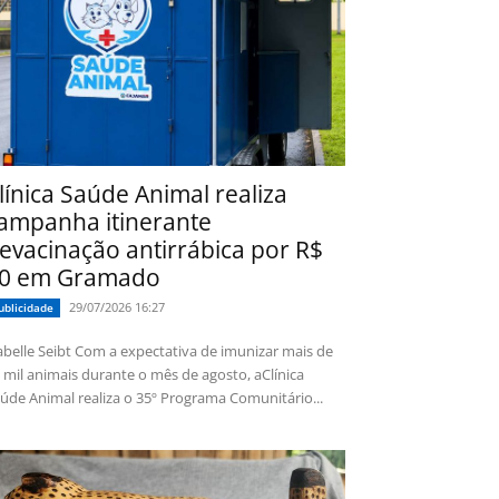
línica Saúde Animal realiza
ampanha itinerante
evacinação antirrábica por R$
0 em Gramado
29/07/2026 16:27
ublicidade
 Seibt Com a expectativa de imunizar mais de
 mil animais durante o mês de agosto, aClínica
úde Animal realiza o 35º Programa Comunitário...