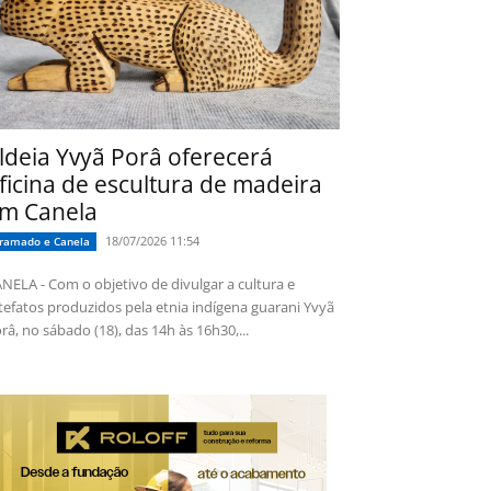
ldeia Yvyã Porâ oferecerá
ficina de escultura de madeira
m Canela
18/07/2026 11:54
ramado e Canela
NELA - Com o objetivo de divulgar a cultura e
tefatos produzidos pela etnia indígena guarani Yvyã
râ, no sábado (18), das 14h às 16h30,...