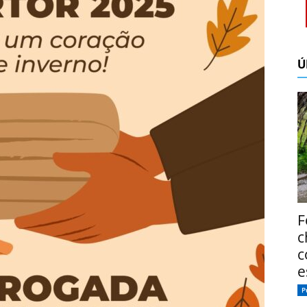
Ú
F
c
c
e
P