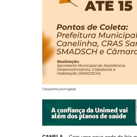
Campanha prorrogada
– Com uma nova onde de frio que
CANELA