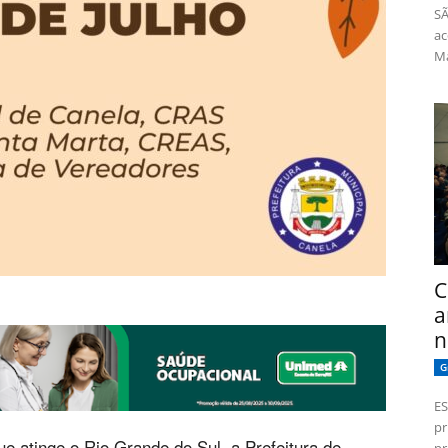
SÃ
ac
Má
C
a
n
G
ES
pr
 atinge o Rio Grande do Sul, a Prefeitura de