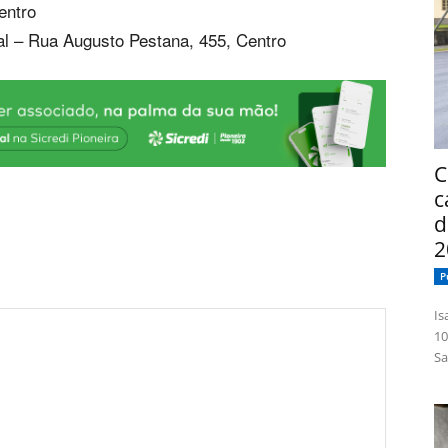
entro
al – Rua Augusto Pestana, 455, Centro
C
c
d
2
P
Isabelle
10
Sa