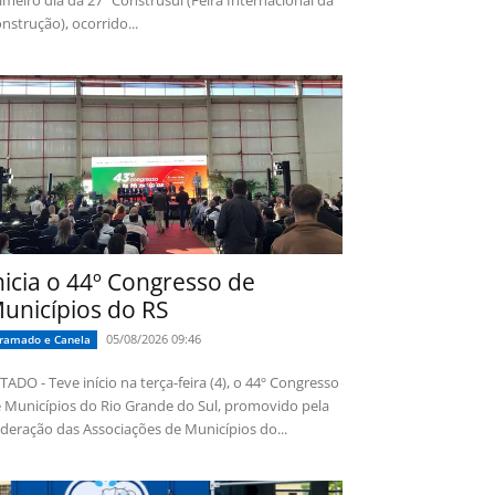
imeiro dia da 27ª Construsul (Feira Internacional da
nstrução), ocorrido...
nicia o 44º Congresso de
unicípios do RS
05/08/2026 09:46
ramado e Canela
TADO - Teve início na terça-feira (4), o 44º Congresso
 Municípios do Rio Grande do Sul, promovido pela
deração das Associações de Municípios do...