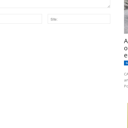
Site:
dor para a próxima vez que eu comentar.
A
o
e
G
CA
ar
Po