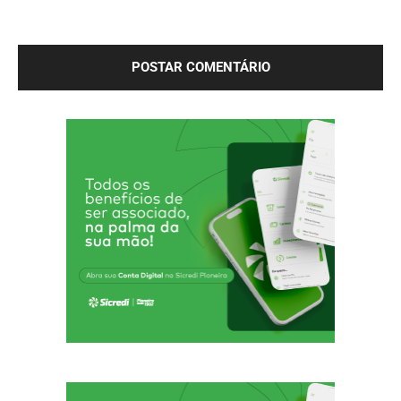
Salve meu nome, e-mail e site neste navegador para a
próxima vez que eu comentar.