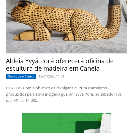
Aldeia Yvyã Porâ oferecerá oficina de
escultura de madeira em Canela
18/07/2026 11:54
Gramado e Canela
CANELA - Com o objetivo de divulgar a cultura e artefatos
produzidos pela etnia indígena guarani Yvyã Porâ, no sábado (18),
das 14h às 16h30,...