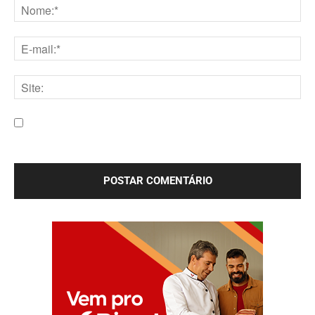
Nome:*
E-
mail:*
Site:
Salve meu nome, e-mail e site neste navegador para a
próxima vez que eu comentar.