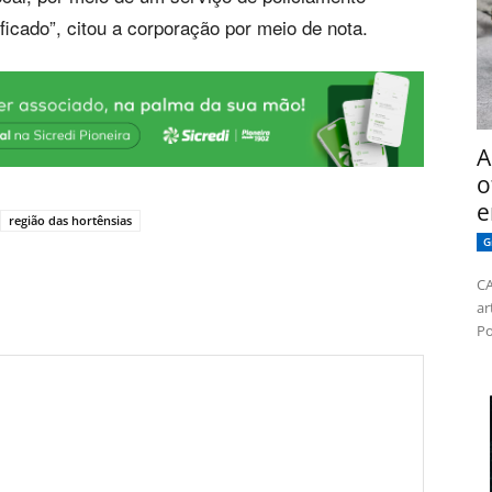
ificado”, citou a corporação por meio de nota.
A
o
e
região das hortênsias
G
CA
ar
Po