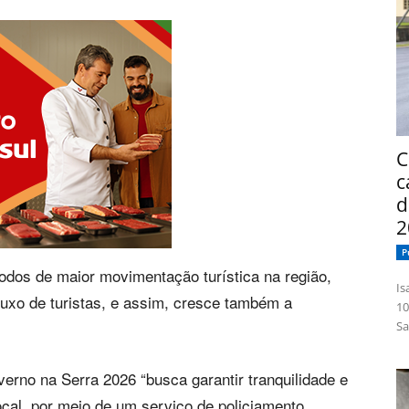
C
c
d
2
P
dos de maior movimentação turística na região,
Isabelle
fluxo de turistas, e assim, cresce também a
10
Sa
verno na Serra 2026 “busca garantir tranquilidade e
ocal, por meio de um serviço de policiamento