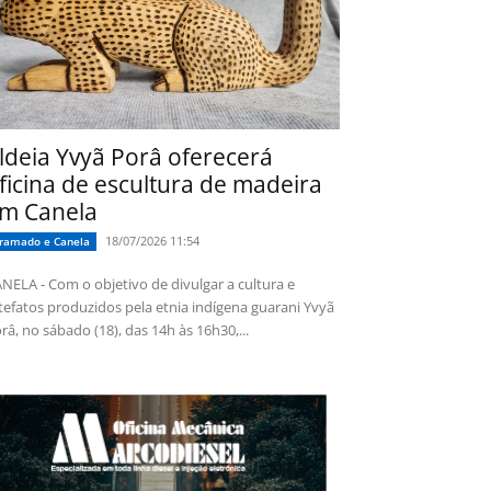
ldeia Yvyã Porâ oferecerá
ficina de escultura de madeira
m Canela
18/07/2026 11:54
ramado e Canela
NELA - Com o objetivo de divulgar a cultura e
tefatos produzidos pela etnia indígena guarani Yvyã
râ, no sábado (18), das 14h às 16h30,...