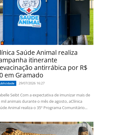
línica Saúde Animal realiza
ampanha itinerante
evacinação antirrábica por R$
0 em Gramado
29/07/2026 16:27
ublicidade
 Seibt Com a expectativa de imunizar mais de
 mil animais durante o mês de agosto, aClínica
úde Animal realiza o 35º Programa Comunitário...