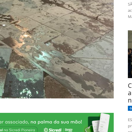
SÃ
ac
Má
C
a
n
G
ES
pr