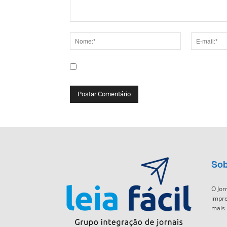
Comentário:
Nome:*
E-
mail:*
Salve meu nome, e-mail e site neste navega
Sob
O Jor
impre
mais 