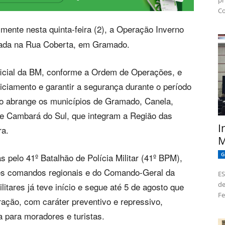
pr
Co
almente nesta quinta-feira (2), a Operação Inverno
zada na Rua Coberta, em Gramado.
oficial da BM, conforme a Ordem de Operações, e
liciamento e garantir a segurança durante o período
ção abrange os municípios de Gramado, Canela,
 e Cambará do Sul, que integram a Região das
I
ra.
M
G
s pelo 41º Batalhão de Polícia Militar (41º BPM),
tes comandos regionais e do Comando-Geral da
ES
de
ilitares já teve início e segue até 5 de agosto que
Fe
ação, com caráter preventivo e repressivo,
 para moradores e turistas.