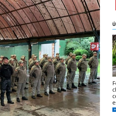
Ú
F
c
c
e
P