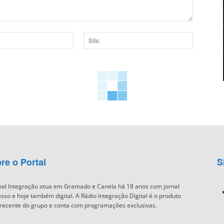
Site:
dor para a próxima vez que eu comentar.
re o Portal
S
nal Integração atua em Gramado e Canela há 18 anos com jornal
sso e hoje também digital. A Rádio Integração Digital é o produto
recente do grupo e conta com programações exclusivas.